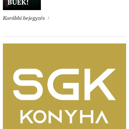
BÚÉK!
Korábbi bejegyzés