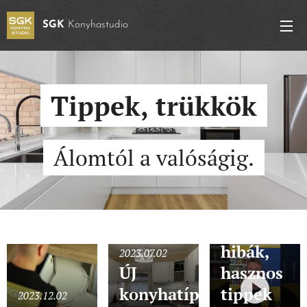
SGK
Konyhastudio
Tippek, trükkök
Álomtól a valóságig.
2023.06.18
Konyhaterv
hibák,
2023.07.02
ÚJ
hasznos
konyhatípus:
tippek
2023.12.02