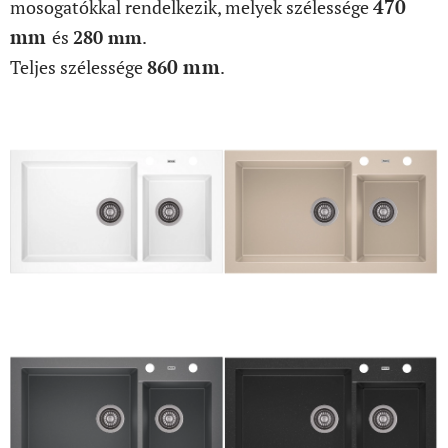
47
0
mosogatókkal rendelkezik, melyek szélessége
mm
és
280 mm
.
0 mm
Teljes szélessége
86
.