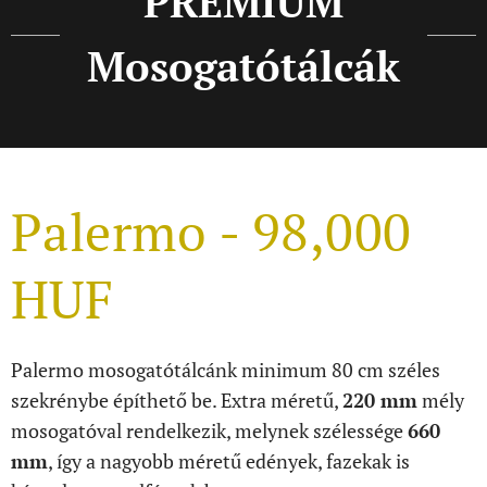
PREMIUM
Mosogatótálcák
Palermo - 98,000
HUF
Palermo mosogatótálcánk minimum 80 cm széles
szekrénybe építhető be. Extra méretű,
220 mm
mély
mosogatóval rendelkezik, melynek szélessége
660
mm
, így a nagyobb méretű edények, fazekak is