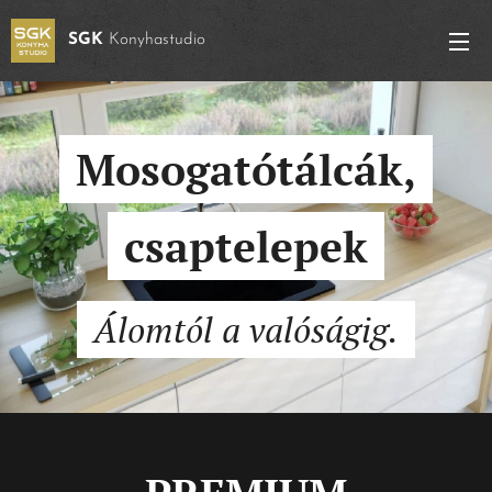
SGK
Konyhastudio
Mosogatótálcák,
csaptelepek
Álomtól a valóságig.