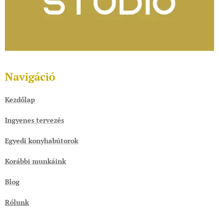
Navigáció
Kezdőlap
Ingyenes tervezés
Egyedi konyhabútorok
Korábbi munkáink
Blog
Rólunk