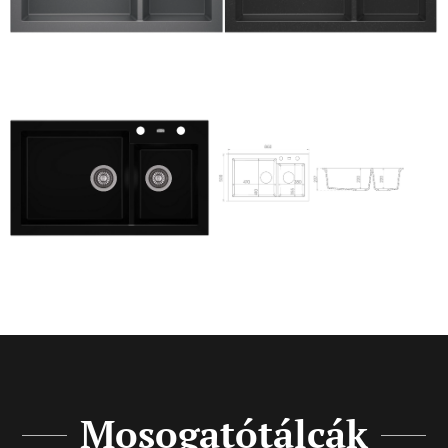
Mosogatótálcák