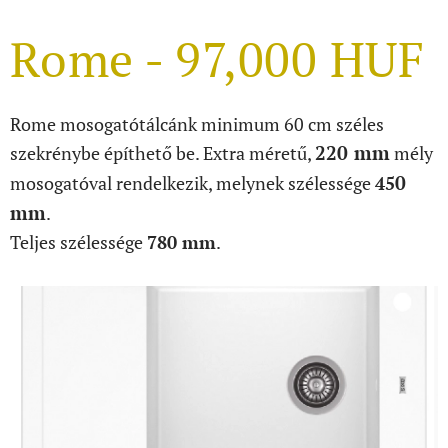
Rome - 97,000 HUF
Rome mosogatótálcánk minimum 60 cm széles
220 mm
szekrénybe építhető be. Extra méretű,
mély
0
mosogatóval rendelkezik, melynek szélessége
45
mm
.
Teljes szélessége
780 mm
.