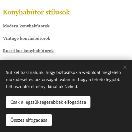
Konyhabútor stílusok
Modern konyhabútorok
Vintage konyhabútorok
Rusztikus konyhabútorok
Kövess minket!
Sütiket használunk, hogy biztosítsuk a weboldal megfelelő
működését és biztonságát, valamint hogy a lehető legjobb
felhasználói élményt kínáljuk Neked.
Csak a legszükségesebbek elfogadása
Összes elfogadása