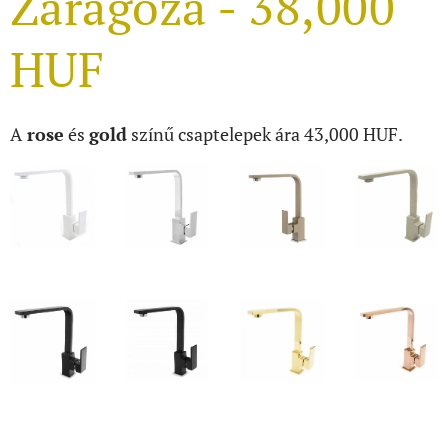
Zaragoza - 38,000
HUF
A
rose
és
gold
színű csaptelepek ára 43,000 HUF.