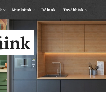
k
Munkáink
Rólunk
Továbbiak
áink