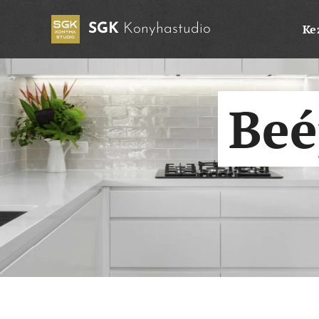
SGK
Konyhastudio
Ke
Beé