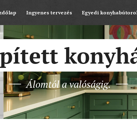
zdőlap
Ingyenes tervezés
Egyedi konyhabútoro
pített konyh
Álomtól a valóságig.