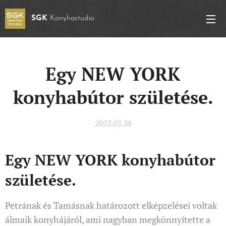
SGK
Konyhastudio
Egy NEW YORK
konyhabútor születése.
2023.05.26
Egy NEW YORK konyhabútor
születése.
Petrának és Tamásnak határozott elképzelései voltak
álmaik konyhájáról, ami nagyban megkönnyítette a