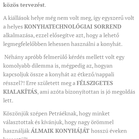
közös tervezést
.
A kiállások helye még nem volt meg, így egyszerű volt
a helyes
KONYHATECHNOLÓGIAI
SORREND
alkalmazása, ezzel elősegítve azt, hogy a lehető
legmegfelelőbben lehessen használni a konyhát.
Néhány apróbb felmerülő kérdés mellett volt egy
komolyabb dilemma is, mégpedig az, hogyan
kapcsoljuk össze a konyhát az étkező/nappali
résszel?! Erre született meg a
FÉLSZIGETES
KIALAKÍTÁS
, ami azóta bizonyítottan is jó megoldás
lett.
Köszönjük szépen Petráéknak, hogy minket
választottak és kívánjuk, hogy nagy örömmel
használják
ÁLMAIK
KONYHÁJÁT
hosszú éveken